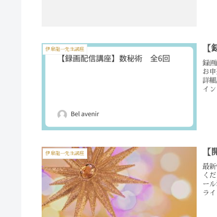
【
伊泉龍一先生講座
録
お
詳細
イン
【
伊泉龍一先生講座
最新
くだ
ール添
ライ