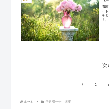
講座
ート
をど
す。
次
前
1
へ
ホーム
伊泉龍一先生講座