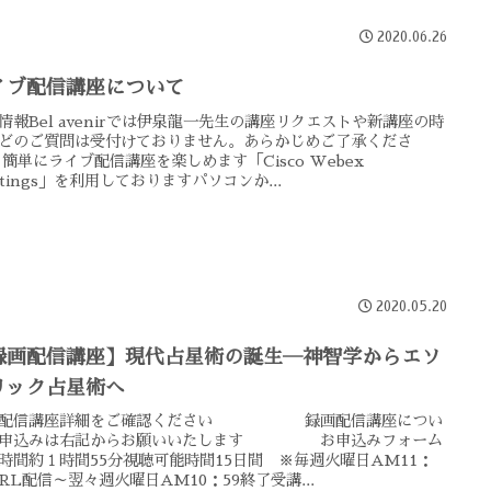
2020.06.26
イブ配信講座について
情報Bel avenirでは伊泉龍一先生の講座リクエストや新講座の時
どのご質問は受付けておりません。あらかじめご了承くださ
 簡単にライブ配信講座を楽しめます「Cisco Webex
etings」を利用しておりますパソコンか...
2020.05.20
録画配信講座】現代占星術の誕生―神智学からエソ
リック占星術へ
画配信講座詳細をご確認ください 録画配信講座につい
お申込みは右記からお願いいたします お申込みフォーム
時間約１時間55分視聴可能時間15日間 ※毎週火曜日AM11：
URL配信～翌々週火曜日AM10：59終了受講...