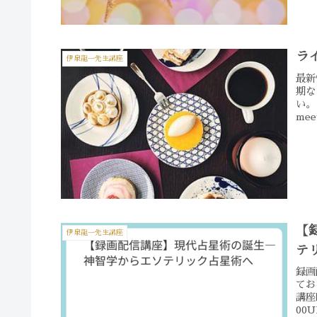
ラ
伊泉龍一先生講座
最新
期な
い。
me
【
伊泉龍一先生講座
テ
録
て
講座
00