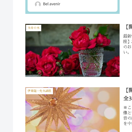
【
生命の木
最新
座】
のお
い。
【
伊泉龍一先生講座
全
※こ
像と
音の
を中