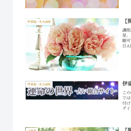
【
伊泉龍一先生講座
講座
星、
聴可
日A
伊
伊泉龍一先生講座
この
では
付け
ダイ
【
占星術