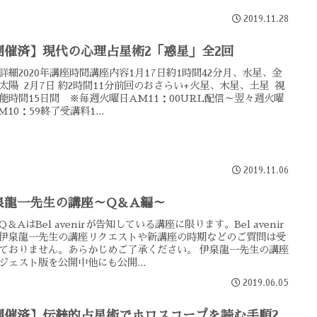
2019.11.28
開催済】現代の心理占星術2「惑星」全2回
詳細2020年講座時間講座内容1月17日約1時間42分月、水星、金
太陽 2月7日 約2時間11分前回のおさらい+火星、木星、土星 視
能時間15日間 ※毎週火曜日AM11：00URL配信～翌々週火曜
M10：59終了受講料1...
2019.11.06
泉龍一先生の講座～Q＆A編～
Q＆AはBel avenirが告知している講座に限ります。Bel avenir
伊泉龍一先生の講座リクエストや新講座の時期などのご質問は受
ておりません。あらかじめご了承ください。 伊泉龍一先生の講座
ジェスト版を公開中他にも公開...
2019.06.05
開催済】伝統的占星術でホロスコープを読む手順2