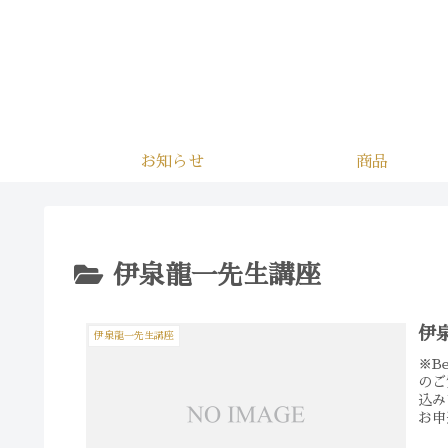
お知らせ
商品
伊泉龍一先生講座
伊
伊泉龍一先生講座
※B
のご
込み
お申