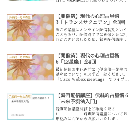
月7日 約2時間11分前回のおさらい+火
星、木星、土星 視聴可能時間15日間
※毎週火曜日AM11：00URL配信～翌々
週火曜日AM10：59終了受講料1...
【開催済】現代の心理占星術
伊泉龍一先生講座
3「トランスサタニアン」全3回
※この講座はオンライン配信初期という
こともあり、配信時すでに画像と音に乱
れがございましたため、録画配信講座に
もそのまま画像や音の乱れが出てござい
ました。今回そのご指摘を受け、録画配
信講座を中止させていただくことにしま
【開催済】現代の心理占星術
伊泉龍一先生講座
した。楽しみにしていただ...
6「12星座」全4回
最新情報お申込み前に【伊泉龍一先生の
講座について】を必ずご一読ください。
「Cisco Webex meetings」でライブ配
信、録画配信講座になります。ライブ配
信のお申込みは講座当日11：00まで受付
いたします。講座詳細「12星座」を基
【録画配信講座】伝統的占星術６
伊泉龍一先生講座
本...
「未来予測法入門」
録画配信講座詳細をご確認くださ
い 録画配信講座についてお
申込みは右記からお願いいたしま
す お申込みフォーム講座時間
約1時間48分視聴可能時間15日間 ※毎
週火曜日AM11：00URL配信～翌々週火