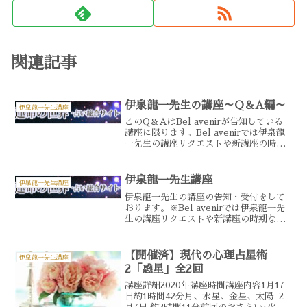
関連記事
伊泉龍一先生の講座～Q＆A編～
伊泉龍一先生講座
このQ＆AはBel avenirが告知している
講座に限ります。Bel avenirでは伊泉龍
一先生の講座リクエストや新講座の時期
などのご質問は受付けておりません。あ
らかじめご了承ください。 伊泉龍一先生
の講座ダイジェスト版を公開中他にも公
伊泉龍一先生講座
伊泉龍一先生講座
開...
伊泉龍一先生の講座の告知・受付をして
おります。※Bel avenirでは伊泉龍一先
生の講座リクエストや新講座の時期など
のご質問は受付けておりません。あらか
じめご了承ください。 こんな方にオスス
メです占い師になりたい方。占い師とし
【開催済】現代の心理占星術
伊泉龍一先生講座
てレベルアッ...
2「惑星」全2回
講座詳細2020年講座時間講座内容1月17
日約1時間42分月、水星、金星、太陽 2