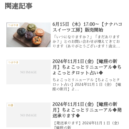
関連記事
6月15日（木）17:00～【ナナハコ
つぶやき
スイーツ工房】販売開始
「いつになりますか？」「まだあります
か？」とのお問い合わせが増えてきてお
ります（ありがとうございます！店主感
激！！）、もっちもちもちちもちもち～
の【米粉のおとうふマフィン】&さっく
さくさくさささっくさくの【米粉のクッ
2024年11月1日(金)【蠍座の新
つぶやき
キー】でおなじみの【ナナ...
月】ちょこっとリニューアル♦ち
ょこっとタロット占い♦
ちょこっとリニューアル【ちょこっとタ
ロット占い】2024年11月１日（金）【蠍
座の新月】よ
り
サービ
2024年11月1日(金)【蠍座の新
お店
スの見直し、それに伴い価格改定をさせ
月】ちょこっとリニューアル♦発
ていた...
送承ります♦
【発送承ります】2024年11月１日（金）
【蠍座の新