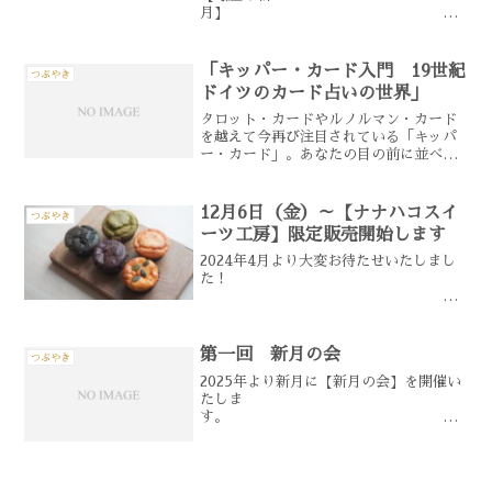
月】
全国各地への発送を承
りますこんな方におすすめですたくさん
「キッパー・カード入門 19世紀
つぶやき
購入したはいいが重くて持って帰られな
ドイツのカード占いの世界」
い忙しく...
タロット・カードやルノルマン・カード
を越えて今再び注目されている「キッパ
ー・カード」。あなたの目の前に並べら
れた36枚の不思議なカードが驚くべき新
たな占いの世界を展開します。 書籍内容
キッパーの神秘の世界をわかりやすく解
12月6日（金）～【ナナハコスイ
つぶやき
説！1890年に生ま...
ーツ工房】限定販売開始します
2024年4月より大変お待たせいたしまし
た！
2024年最後になり
ます【ナナハコスイーツ工房】
の
第一回 新月の会
つぶやき
...
2025年より新月に【新月の会】を開催い
たしま
す。
内容は毎新月変わる予定ですので、お
好きな新月の会へご参加ください。♦日
時♦ ※お好きな時間をお選びくださ